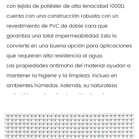
con tejido de poliéster de alta tenacidad 1000D,
cuenta con una construcción robusta con un
revestimiento de PVC de doble cara que
garantiza una total impermeabilidad. Esto lo
convierte en una buena opción para aplicaciones
que requieren alta resistencia al agua.
Las propiedades antimoho del material ayudan a
mantener la higiene y la limpieza, incluso en
ambientes húmedos. Además, su naturaleza
antiestática reduce la atracción de polvo y
escombros, manteniendo la superficie limpia por
períodos más prolongados. La lona también es
resistente a los desgarros, lo que ofrece mayor
longevidad y rendimiento, incluso en condiciones