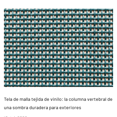
 de malla tejida de vinilo: la columna vertebral de
Fábr
sombra duradera para exteriores
la f
indu