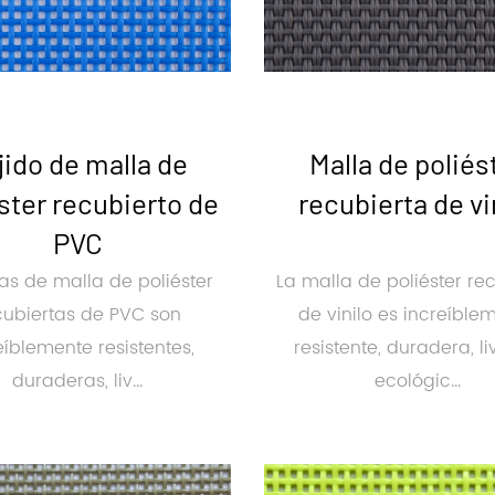
jido de malla de
Malla de poliés
ster recubierto de
recubierta de vi
PVC
las de malla de poliéster
La malla de poliéster re
cubiertas de PVC son
de vinilo es increíble
eíblemente resistentes,
resistente, duradera, li
duraderas, liv...
ecológic...