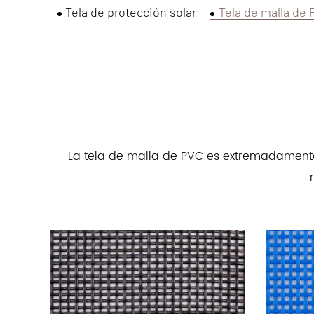
ión solar
Tela de malla de PVC
Mantel individual de
La tela de malla de PVC es extremadamente r