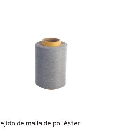
Fábrica de telas de malla con
Tela 