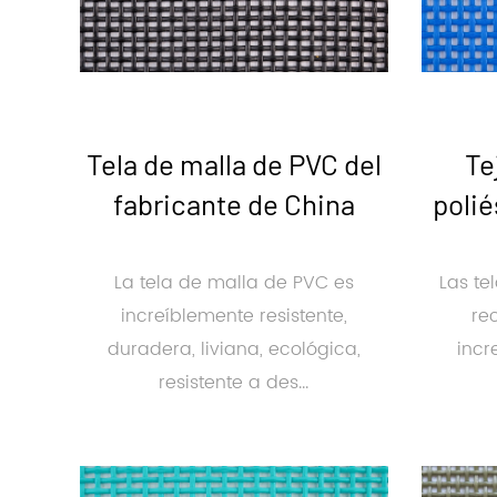
Tela de malla de PVC del
Te
fabricante de China
polié
La tela de malla de PVC es
Las te
increíblemente resistente,
re
duradera, liviana, ecológica,
incr
resistente a des...