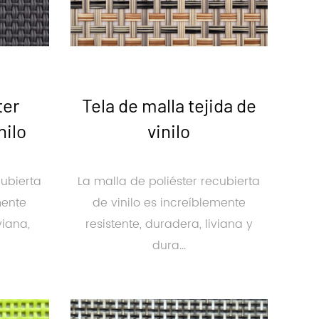
ter
Tela de malla tejida de
nilo
vinilo
cubierta
La malla de poliéster recubierta
mente
de vinilo es increíblemente
viana,
resistente, duradera, liviana y
dura...