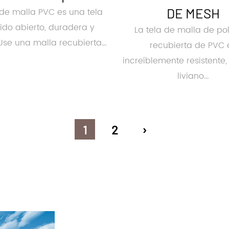
DE MESH
 de malla PVC es una tela
jido abierto, duradera y
La tela de malla de pol
 Use una malla recubierta...
recubierta de PVC 
increíblemente resistente,
liviano...
1
2
›