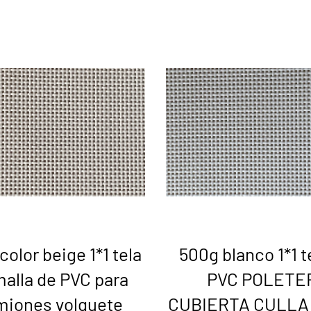
color beige 1*1 tela
500g blanco 1*1 t
malla de PVC para
PVC POLETE
miones volquete
CUBIERTA CULLA