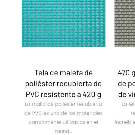
Tela de maleta de
470 g
poliéster recubierta de
de po
PVC resistente a 420 g
de vi
La malla de poliéster recubierta
La te
de PVC es uno de los materiales
r
comúnmente utilizados en el
increíbl
mund...