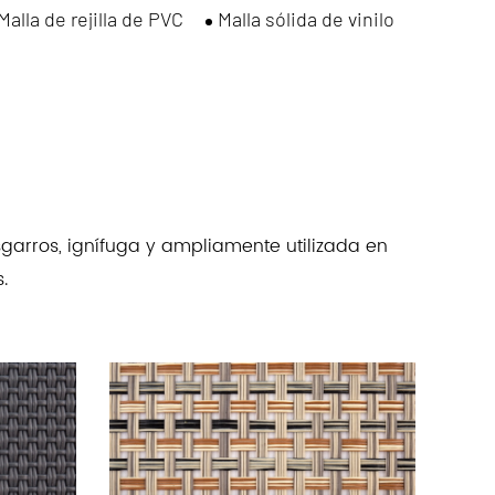
lla sólida de vinilo
Lonas
Bolsa de plantas
Corr
sgarros, ignífuga y ampliamente utilizada en
.