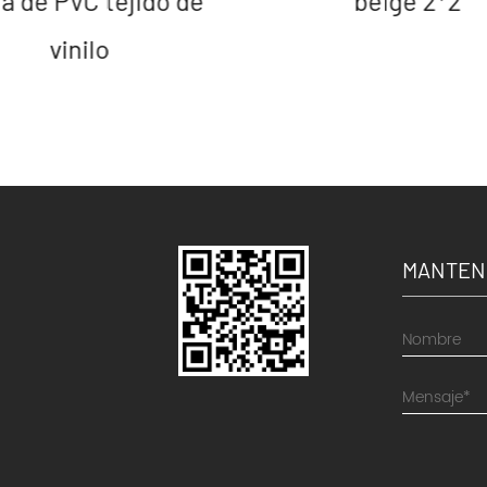
a de PVC tejido de
beige 2*2
vinilo
MANTEN