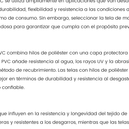
PVC
se utiliza ampliamente en aplicaciones que van des
urabilidad, flexibilidad y resistencia a las condiciones
omo de consumo. Sin embargo, seleccionar la tela de ma
osa para garantizar que cumpla con el propósito previ
PVC combina hilos de poliéster con una capa protectora d
PVC añade resistencia al agua, los rayos UV y la abrasión.
el método de recubrimiento. Las telas con hilos de poliést
or en términos de durabilidad y resistencia al desgas
 confiable.
que influyen en la resistencia y longevidad del tejido de
as y resistentes a los desgarros, mientras que las tel