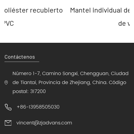
 poliéster recubierto
Mantel individual de
 PVC
de vi
Contáctenos
Número 1-7, Camino Songxi, Chengguan, Ciudad
de Tiantai, Provincia de Zhejiang, China. Código
postal: 317200
+86-13958505030
vincent@zjadvans.com